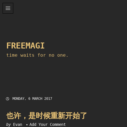
Skip
to
content
FREEMAGI
time waits for no one.
MONDAY, 6 MARCH 2017
也许，是时候重新开始了
by
Evan
Add Your Comment